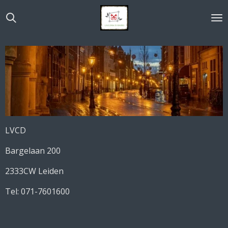
Ga
direct
naar
de
hoofdinhoud
LVCD
Bargelaan 200
2333CW Leiden
Tel: 071-7601600